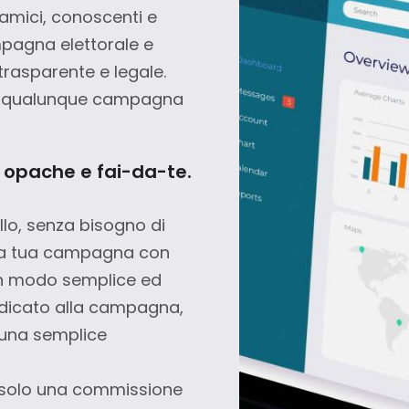
 amici, conoscenti e
mpagna elettorale e
 trasparente e legale.
er qualunque campagna
opache e fai-da-te.
ollo, senza bisogno di
i la tua campagna con
l in modo semplice ed
dicato alla campagna,
r una semplice
i solo una commissione