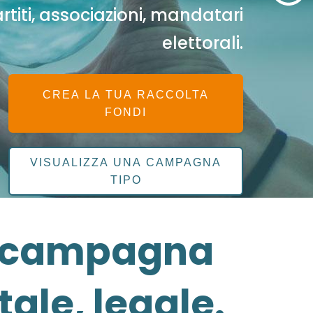
rtiti, associazioni, mandatari
elettorali.
CREA LA TUA RACCOLTA
FONDI
VISUALIZZA UNA CAMPAGNA
TIPO
ua campagna
tale, legale.