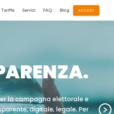
Tariffe
Servizi
FAQ
Blog
ACCEDI
PARENZA.
per la campagna elettorale e
asparente, digitale, legale. Per