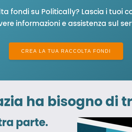
a fondi su Politically? Lascia i tuoi co
vere informazioni e assistenza sul ser
CREA LA TUA RACCOLTA FONDI
zia ha bisogno di t
ra parte.