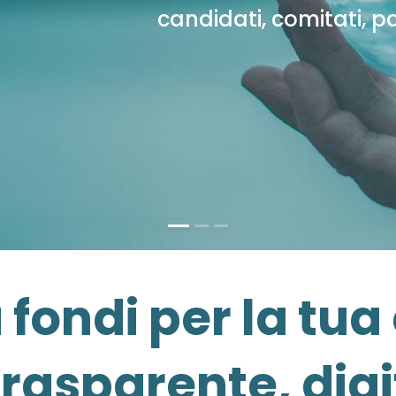
candidati, comitati, pa
a fondi per la t
trasparente, digi